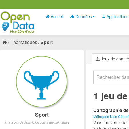
Accueil
Données
Applications
Thématiques
Sport
Jeux de donné
1 jeu d
Cartographie de
Sport
Métropole Nice Côte d
Vous trouverez dan
Il n'y a pas de description pour cette thématique
au format géograph