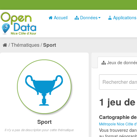
Accueil
Données
Applications
Thématiques
Sport
Jeux de donné
1 jeu d
Cartographie de
Sport
Métropole Nice Côte d
Vous trouverez dan
Il n'y a pas de description pour cette thématique
au format géograph