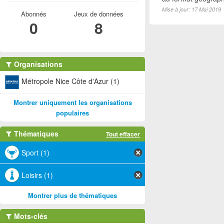
Mise à jour: 17 Mai 2019
Abonnés
Jeux de données
0
8
Organisations
Métropole Nice Côte d'Azur (1)
Montrer uniquement les organisations
populaires
Thématiques
Tout effacer
Sport (1)
Loisirs (1)
Montrer plus de thématiques
Mots-clés