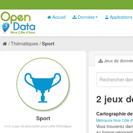
Accueil
Données
Applications
Thématiques
Sport
Jeux de donné
2 jeux 
Cartographie de
Sport
Métropole Nice Côte d
Vous trouverez dan
Il n'y a pas de description pour cette thématique
au format géograph