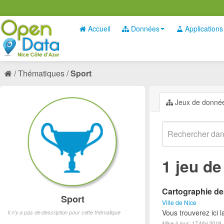
Accueil
Données
Applications
Thématiques
Sport
Jeux de donné
1 jeu d
Cartographie des
Sport
Ville de Nice
Vous trouverez ici l
Il n'y a pas de description pour cette thématique
Mise à jour: 17 Mai 2019