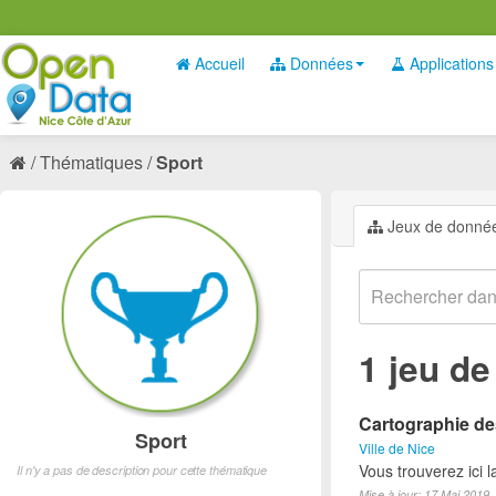
Accueil
Données
Applications
Thématiques
Sport
Jeux de donné
1 jeu d
Cartographie des
Sport
Ville de Nice
Vous trouverez ici l
Il n'y a pas de description pour cette thématique
Mise à jour: 17 Mai 2019