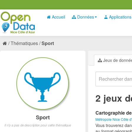
Accueil
Données
Applications
Thématiques
Sport
Jeux de donné
2 jeux 
Cartographie de
Sport
Métropole Nice Côte d
Vous trouverez dan
Il n'y a pas de description pour cette thématique
au format géograph