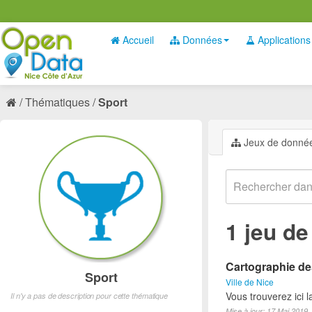
Accueil
Données
Applications
Thématiques
Sport
Jeux de donné
1 jeu d
Cartographie des
Sport
Ville de Nice
Vous trouverez ici l
Il n'y a pas de description pour cette thématique
Mise à jour: 17 Mai 2019