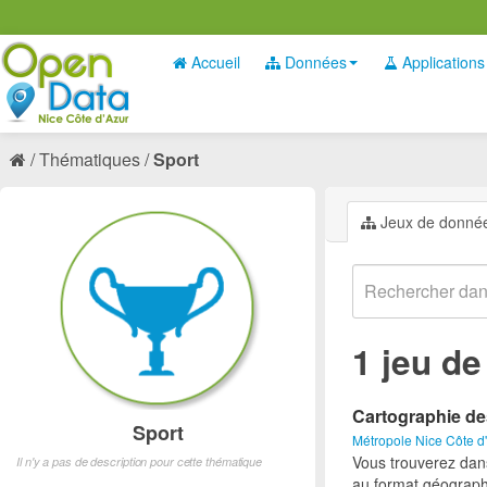
Accueil
Données
Applications
Thématiques
Sport
Jeux de donné
1 jeu d
Cartographie de
Sport
Métropole Nice Côte d
Vous trouverez dan
Il n'y a pas de description pour cette thématique
au format géograph