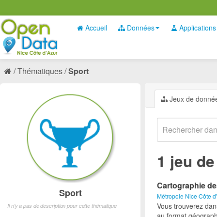
Accueil
Données
Applications
Thématiques
Sport
Jeux de donné
1 jeu d
Cartographie de
Sport
Métropole Nice Côte d
Vous trouverez dan
Il n'y a pas de description pour cette thématique
au format géograph