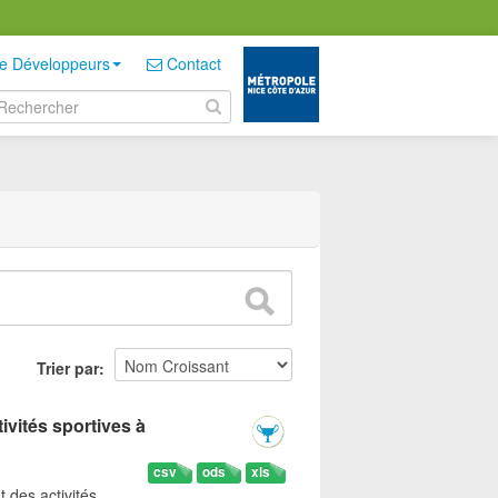
e Développeurs
Contact
Trier par
ivités sportives à
csv
ods
xls
t des activités