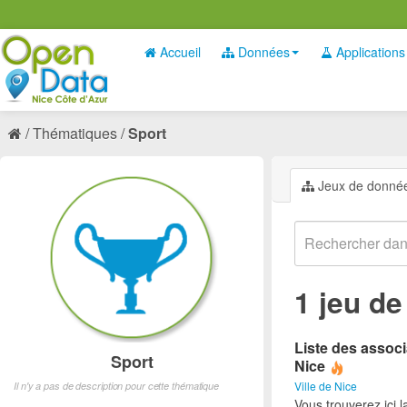
Accueil
Données
Applications
Thématiques
Sport
Jeux de donné
1 jeu d
Liste des associ
Sport
Nice
Ville de Nice
Il n'y a pas de description pour cette thématique
Vous trouverez ici l