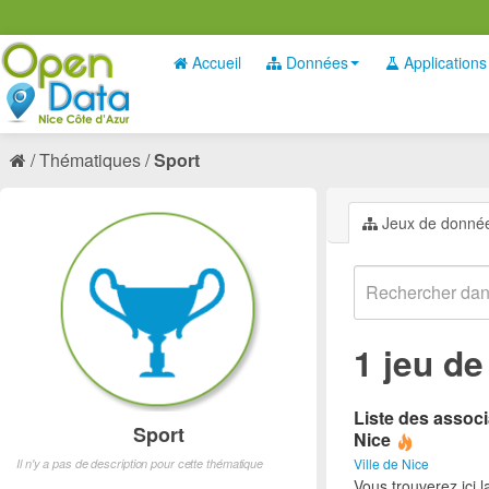
Accueil
Données
Applications
Thématiques
Sport
Jeux de donné
1 jeu d
Liste des associ
Sport
Nice
Ville de Nice
Il n'y a pas de description pour cette thématique
Vous trouverez ici l