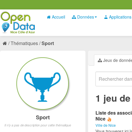
Accueil
Données
Applications
Thématiques
Sport
Jeux de donné
1 jeu d
Liste des associ
Sport
Nice
Ville de Nice
Il n'y a pas de description pour cette thématique
Vous trouverez ici l