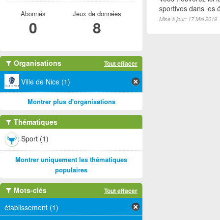
sportives dans les é
Abonnés
Jeux de données
Mise à jour: 17 Mai 2019
0
8
Organisations
Tout effacer
Ville de Nice (1)
Montrer plus d'organisations
Thématiques
Sport (1)
Montrer uniquement les thématiques
populaires
Mots-clés
Tout effacer
établissement (1)