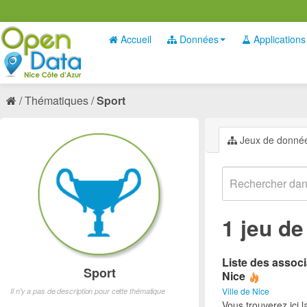
Accueil
Données
Applications
Thématiques
Sport
Jeux de donné
1 jeu d
Liste des associ
Sport
Nice
Ville de Nice
Il n'y a pas de description pour cette thématique
Vous trouverez ici l