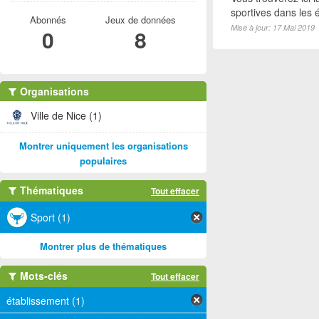
sportives dans les é
Abonnés
Jeux de données
Mise à jour: 17 Mai 2019
0
8
Organisations
Ville de Nice (1)
Montrer uniquement les organisations
populaires
Thématiques
Tout effacer
Sport (1)
Montrer plus de thématiques
Mots-clés
Tout effacer
établissement (1)