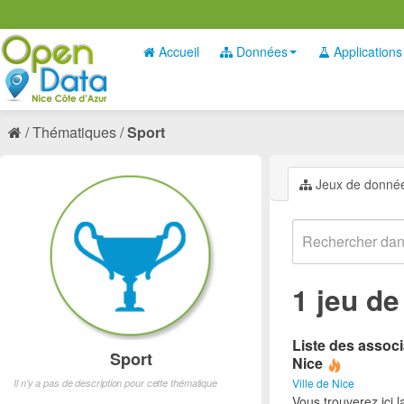
Accueil
Données
Applications
Thématiques
Sport
Jeux de donné
1 jeu d
Liste des associ
Sport
Nice
Ville de Nice
Il n'y a pas de description pour cette thématique
Vous trouverez ici l