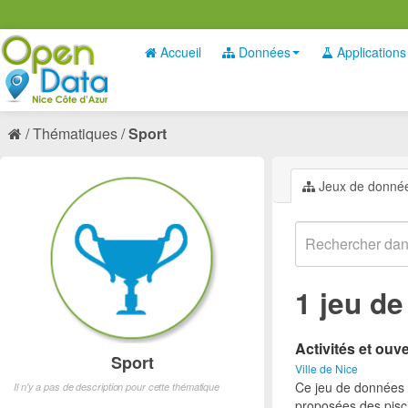
Accueil
Données
Applications
Thématiques
Sport
Jeux de donné
1 jeu d
Activités et ouv
Sport
Ville de Nice
Ce jeu de données p
Il n'y a pas de description pour cette thématique
proposées des pisci