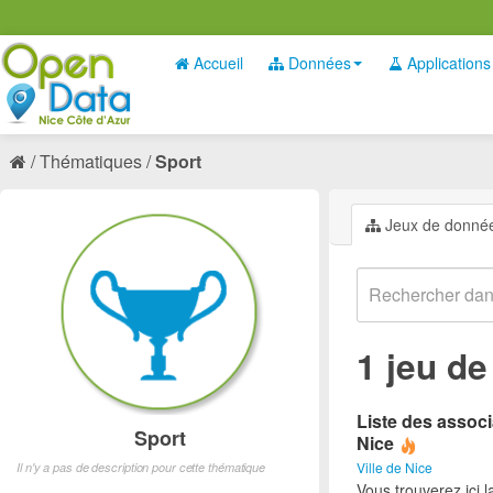
Accueil
Données
Applications
Thématiques
Sport
Jeux de donné
1 jeu d
Liste des associ
Sport
Nice
Ville de Nice
Il n'y a pas de description pour cette thématique
Vous trouverez ici l