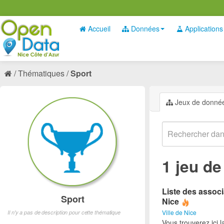
Accueil
Données
Applications
Thématiques
Sport
Jeux de donné
1 jeu d
Liste des associ
Sport
Nice
Ville de Nice
Il n'y a pas de description pour cette thématique
Vous trouverez ici l