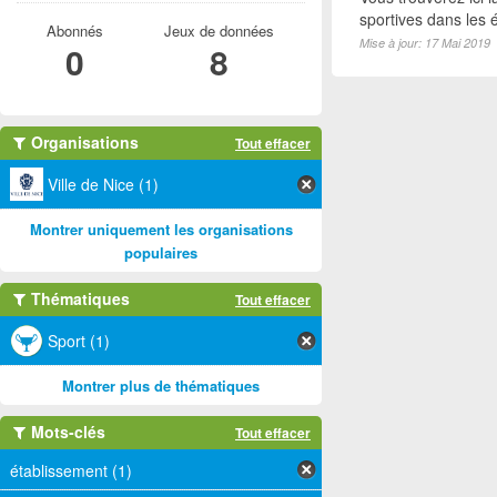
sportives dans les é
Abonnés
Jeux de données
Mise à jour: 17 Mai 2019
0
8
Organisations
Tout effacer
Ville de Nice (1)
Montrer uniquement les organisations
populaires
Thématiques
Tout effacer
Sport (1)
Montrer plus de thématiques
Mots-clés
Tout effacer
établissement (1)