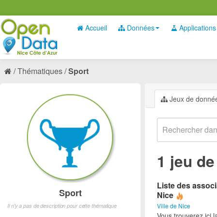
Accueil
Données
Applications
Thématiques
Sport
Jeux de donné
1 jeu d
Liste des associ
Sport
Nice
Ville de Nice
Il n'y a pas de description pour cette thématique
Vous trouverez ici l