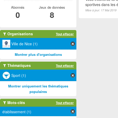
sportives dans les é
Abonnés
Jeux de données
Mise à jour: 17 Mai 2019
0
8
Organisations
Tout effacer
Ville de Nice (1)
Montrer plus d'organisations
Thématiques
Tout effacer
Sport (1)
Montrer uniquement les thématiques
populaires
Mots-clés
Tout effacer
établissement (1)