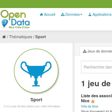
Accueil
Données
Applications
Thématiques
Sport
Jeux de donné
1 jeu d
Liste des associ
Sport
Nice
Ville de Nice
Il n'y a pas de description pour cette thématique
Vous trouverez ici l