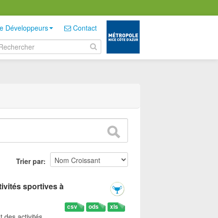
e Développeurs
Contact
Trier par
ivités sportives à
csv
ods
xls
t des activités