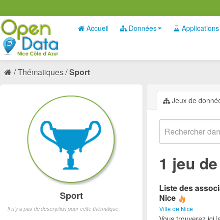
Accueil
Données
Applications
Thématiques
Sport
Jeux de donné
1 jeu d
Liste des associ
Sport
Nice
Ville de Nice
Il n'y a pas de description pour cette thématique
Vous trouverez ici l