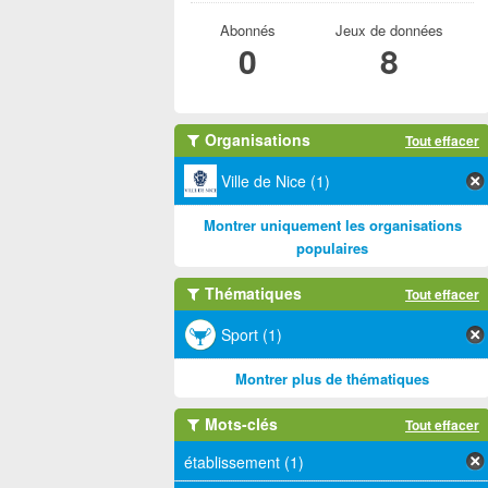
Abonnés
Jeux de données
0
8
Organisations
Tout effacer
Ville de Nice (1)
Montrer uniquement les organisations
populaires
Thématiques
Tout effacer
Sport (1)
Montrer plus de thématiques
Mots-clés
Tout effacer
établissement (1)