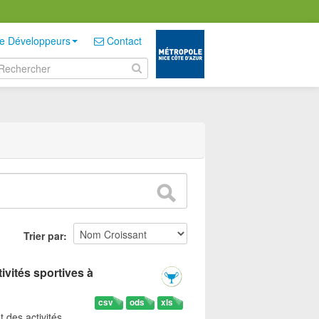
e Développeurs
Contact
Trier par
ivités sportives à
csv
ods
xls
t des activités