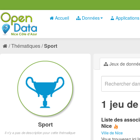
Accueil
Données
Applications
Thématiques
Sport
Jeux de donné
1 jeu d
Liste des associ
Sport
Nice
Ville de Nice
Il n'y a pas de description pour cette thématique
Vous trouverez ici l