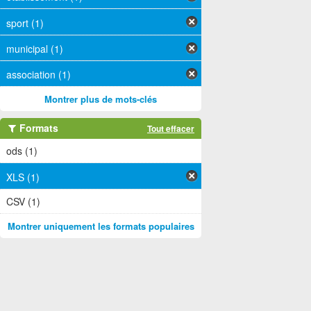
sport (1)
municipal (1)
association (1)
Montrer plus de mots-clés
Formats
Tout effacer
ods (1)
XLS (1)
CSV (1)
Montrer uniquement les formats populaires