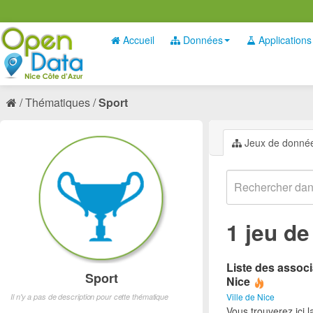
Accueil
Données
Applications
Thématiques
Sport
Jeux de donné
1 jeu d
Liste des associ
Sport
Nice
Ville de Nice
Il n'y a pas de description pour cette thématique
Vous trouverez ici l