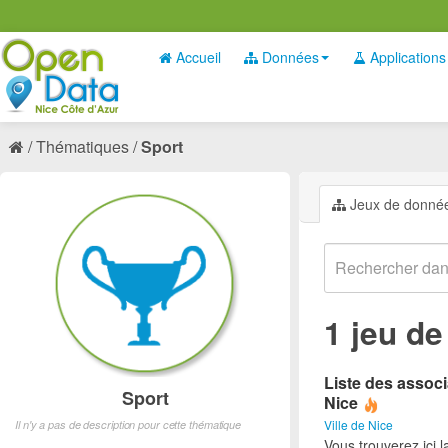
Accueil
Données
Applications
Thématiques
Sport
Jeux de donné
1 jeu d
Liste des associ
Sport
Nice
Ville de Nice
Il n'y a pas de description pour cette thématique
Vous trouverez ici l