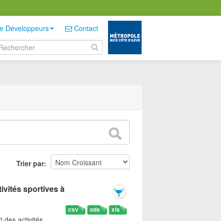
e Développeurs
Contact
Trier par
ivités sportives à
csv
ods
xls
t des activités