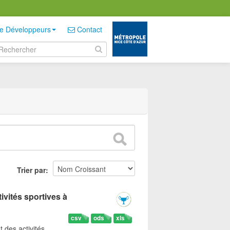
e Développeurs
Contact
Trier par
ivités sportives à
csv
ods
xls
t des activités