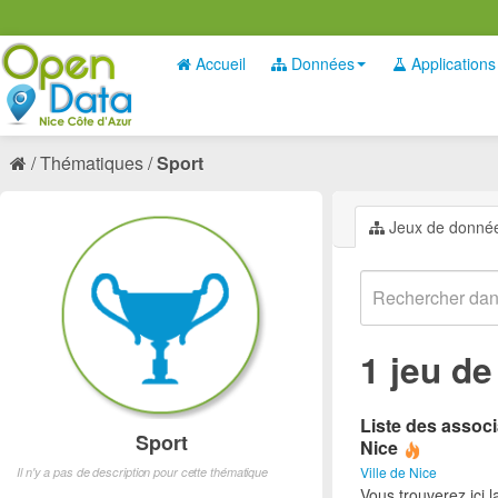
Accueil
Données
Applications
Thématiques
Sport
Jeux de donné
1 jeu d
Liste des associ
Sport
Nice
Ville de Nice
Il n'y a pas de description pour cette thématique
Vous trouverez ici l