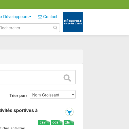
e Développeurs
Contact
Trier par
ivités sportives à
csv
ods
xls
t des activités