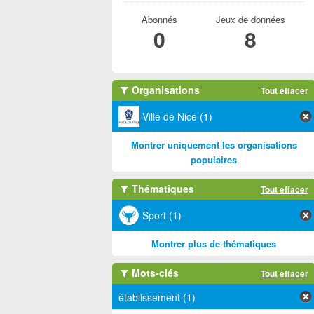
Abonnés
Jeux de données
0
8
Organisations
Tout effacer
Ville de Nice (1)
Montrer uniquement les organisations
populaires
Thématiques
Tout effacer
Sport (1)
Montrer plus de thématiques
Mots-clés
Tout effacer
établissement (1)