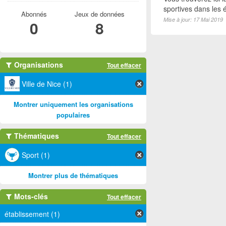
sportives dans les é
Abonnés
Jeux de données
Mise à jour: 17 Mai 2019
0
8
Organisations
Tout effacer
Ville de Nice (1)
Montrer uniquement les organisations
populaires
Thématiques
Tout effacer
Sport (1)
Montrer plus de thématiques
Mots-clés
Tout effacer
établissement (1)