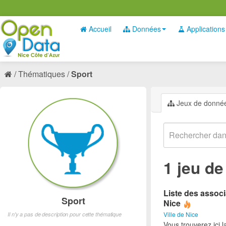
Accueil
Données
Applications
Thématiques
Sport
Jeux de donné
1 jeu d
Liste des associ
Sport
Nice
Ville de Nice
Il n'y a pas de description pour cette thématique
Vous trouverez ici l