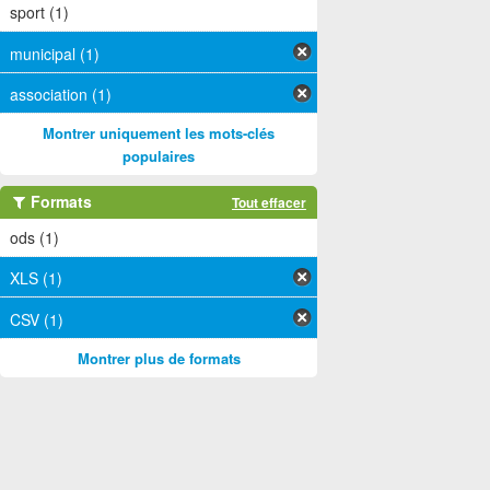
sport (1)
municipal (1)
association (1)
Montrer uniquement les mots-clés
populaires
Formats
Tout effacer
ods (1)
XLS (1)
CSV (1)
Montrer plus de formats