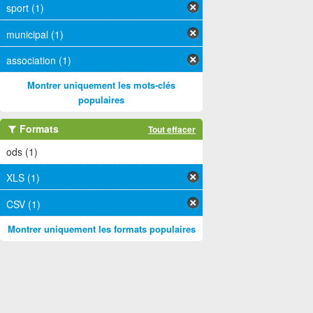
sport (1)
municipal (1)
association (1)
Montrer uniquement les mots-clés
populaires
Formats
Tout effacer
ods (1)
XLS (1)
CSV (1)
Montrer uniquement les formats populaires