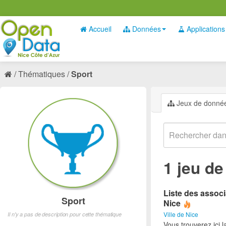
Accueil
Données
Applications
Thématiques
Sport
Jeux de donné
1 jeu d
Liste des associ
Sport
Nice
Ville de Nice
Il n'y a pas de description pour cette thématique
Vous trouverez ici l