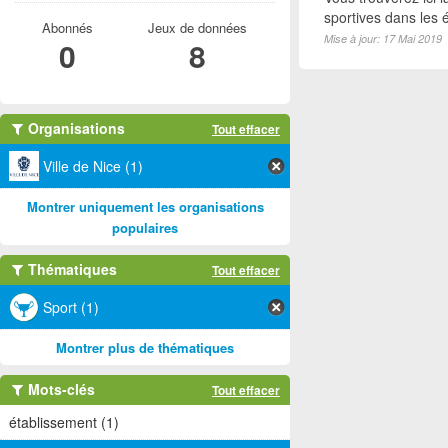
sportives dans les é
Abonnés
Jeux de données
Mise à jour: 17 Mai 2019
0
8
Organisations
Tout effacer
Ville de Nice (1)
Montrer uniquement les organisations
populaires
Thématiques
Tout effacer
Sport (1)
Montrer plus de thématiques
Mots-clés
Tout effacer
établissement (1)