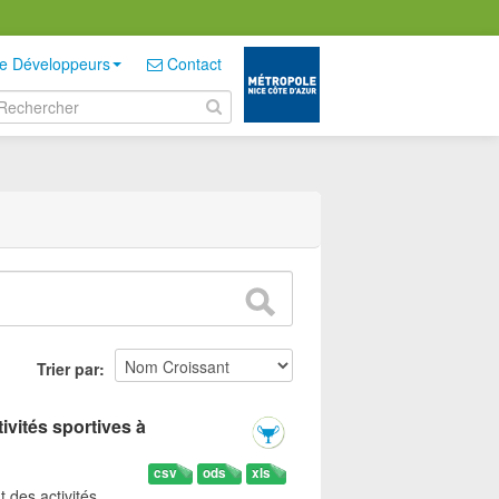
e Développeurs
Contact
Trier par
ivités sportives à
csv
ods
xls
t des activités