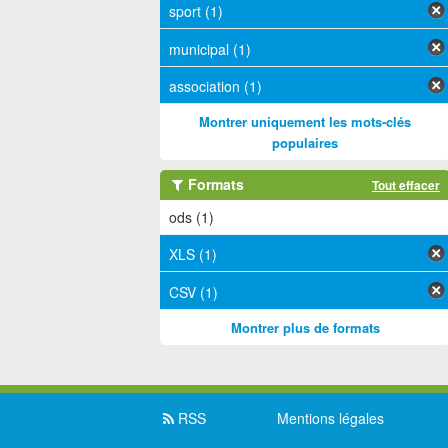
sport (1)
municipal (1)
association (1)
Montrer uniquement les mots-clés
populaires
Formats
Tout effacer
ods (1)
XLS (1)
CSV (1)
Montrer plus de formats
RSS
Mentions légales