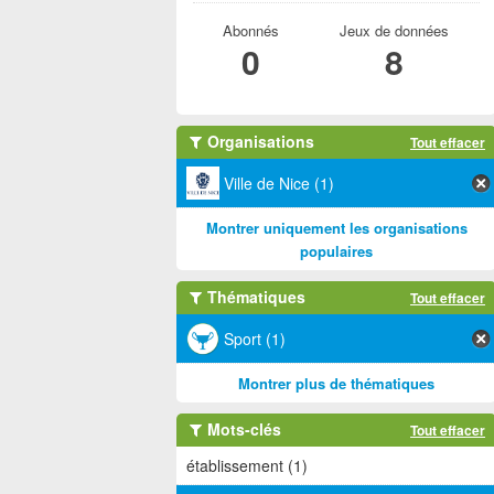
Abonnés
Jeux de données
0
8
Organisations
Tout effacer
Ville de Nice (1)
Montrer uniquement les organisations
populaires
Thématiques
Tout effacer
Sport (1)
Montrer plus de thématiques
Mots-clés
Tout effacer
établissement (1)