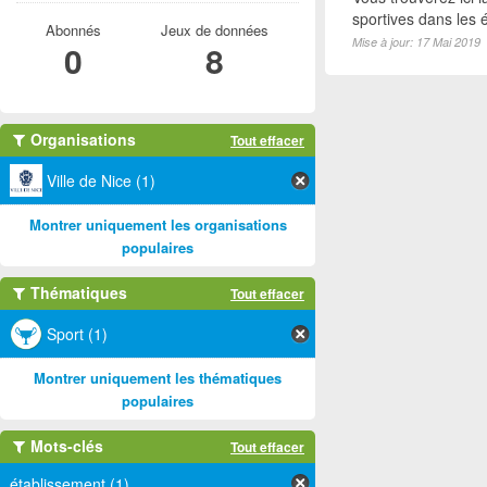
sportives dans les é
Abonnés
Jeux de données
Mise à jour: 17 Mai 2019
0
8
Organisations
Tout effacer
Ville de Nice (1)
Montrer uniquement les organisations
populaires
Thématiques
Tout effacer
Sport (1)
Montrer uniquement les thématiques
populaires
Mots-clés
Tout effacer
établissement (1)