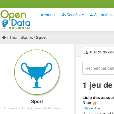
Accueil
Données
Applications
Thématiques
Sport
Jeux de donné
1 jeu d
Liste des associ
Sport
Nice
Ville de Nice
Il n'y a pas de description pour cette thématique
Vous trouverez ici l