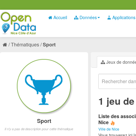
Accueil
Données
Applications
Thématiques
Sport
Jeux de donné
1 jeu d
Liste des associ
Sport
Nice
Ville de Nice
Il n'y a pas de description pour cette thématique
Vous trouverez ici l