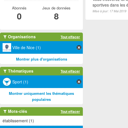
sportives dans les é
Abonnés
Jeux de données
Mise à jour: 17 Mai 2019
0
8
Organisations
Tout effacer
Ville de Nice (1)
Montrer plus d'organisations
Thématiques
Tout effacer
Sport (1)
Montrer uniquement les thématiques
populaires
Mots-clés
Tout effacer
établissement (1)