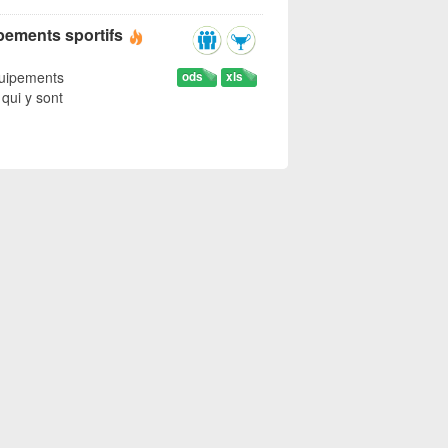
ipements sportifs
quipements
ods
xls
 qui y sont