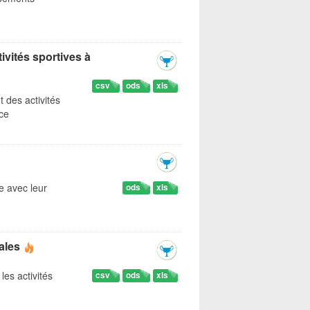
ivités sportives à
csv
ods
xls
t des activités
ice
ce avec leur
ods
xls
ales
les activités
csv
ods
xls