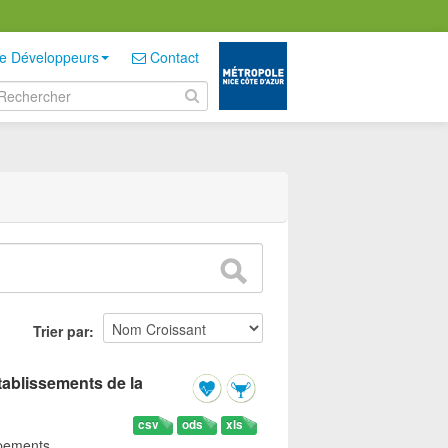
e Développeurs
Contact
Trier par
tablissements de la
csv
ods
xls
ipements