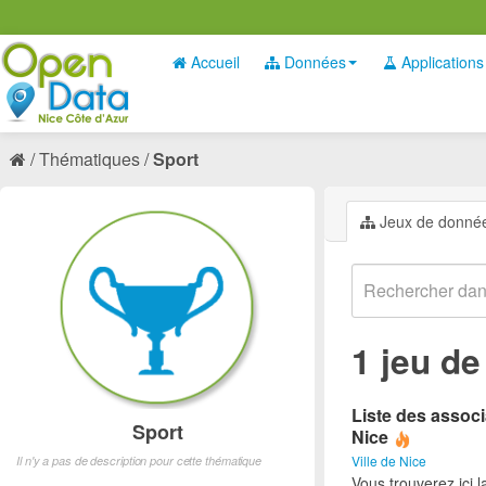
Accueil
Données
Applications
Thématiques
Sport
Jeux de donné
1 jeu d
Liste des associ
Sport
Nice
Ville de Nice
Il n'y a pas de description pour cette thématique
Vous trouverez ici l