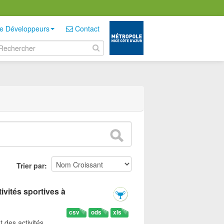
e Développeurs
Contact
Trier par
ivités sportives à
csv
ods
xls
t des activités