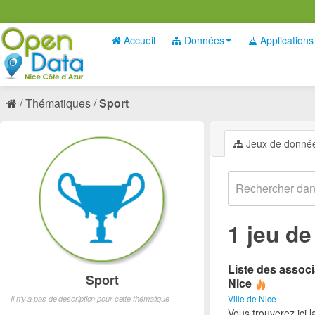
Accueil
Données
Applications
Thématiques
Sport
Jeux de donné
1 jeu d
Liste des associ
Sport
Nice
Ville de Nice
Il n'y a pas de description pour cette thématique
Vous trouverez ici l