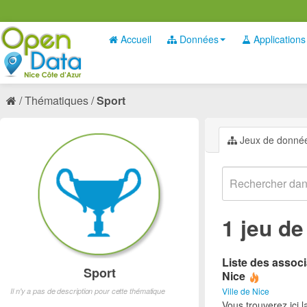
Accueil
Données
Applications
Thématiques
Sport
Jeux de donné
1 jeu d
Liste des associ
Sport
Nice
Ville de Nice
Il n'y a pas de description pour cette thématique
Vous trouverez ici l