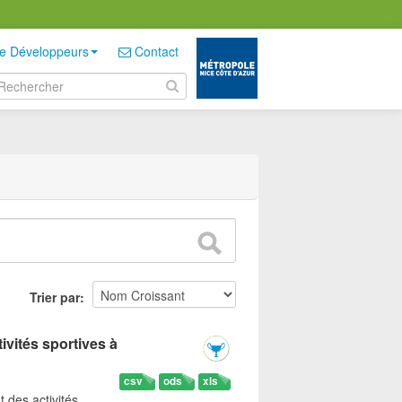
e Développeurs
Contact
Trier par
ivités sportives à
csv
ods
xls
t des activités