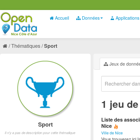
Accueil
Données
Applications
Thématiques
Sport
Jeux de donné
1 jeu d
Liste des associ
Sport
Nice
Ville de Nice
Il n'y a pas de description pour cette thématique
Vous trouverez ici l