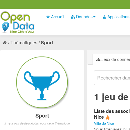
Accueil
Données
Applications
Thématiques
Sport
Jeux de donné
1 jeu d
Liste des associ
Sport
Nice
Ville de Nice
Il n'y a pas de description pour cette thématique
Vous trouverez ici l