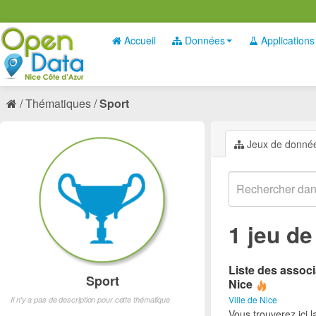
Accueil
Données
Applications
Thématiques
Sport
Jeux de donné
1 jeu d
Liste des associ
Sport
Nice
Ville de Nice
Il n'y a pas de description pour cette thématique
Vous trouverez ici l