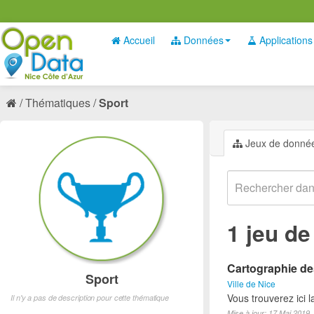
Accueil
Données
Applications
Thématiques
Sport
Jeux de donné
1 jeu d
Cartographie des
Sport
Ville de Nice
Vous trouverez ici l
Il n'y a pas de description pour cette thématique
Mise à jour: 17 Mai 2019