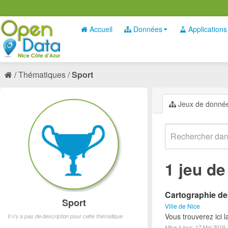
Accueil
Données
Applications
Thématiques
Sport
Jeux de donné
1 jeu d
Cartographie des
Sport
Ville de Nice
Vous trouverez ici l
Il n'y a pas de description pour cette thématique
Mise à jour: 17 Mai 2019