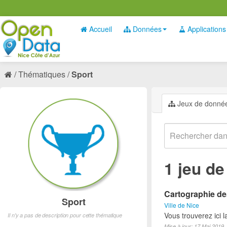
Accueil
Données
Applications
Thématiques
Sport
Jeux de donné
1 jeu d
Cartographie des
Sport
Ville de Nice
Vous trouverez ici l
Il n'y a pas de description pour cette thématique
Mise à jour: 17 Mai 2019