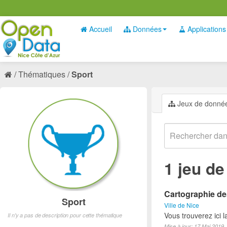
Accueil
Données
Applications
Thématiques
Sport
Jeux de donné
1 jeu d
Cartographie des
Sport
Ville de Nice
Vous trouverez ici l
Il n'y a pas de description pour cette thématique
Mise à jour: 17 Mai 2019