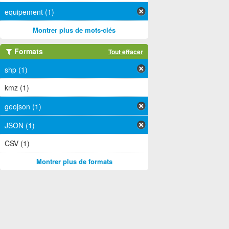
equipement (1)
Montrer plus de mots-clés
Formats
Tout effacer
shp (1)
kmz (1)
geojson (1)
JSON (1)
CSV (1)
Montrer plus de formats