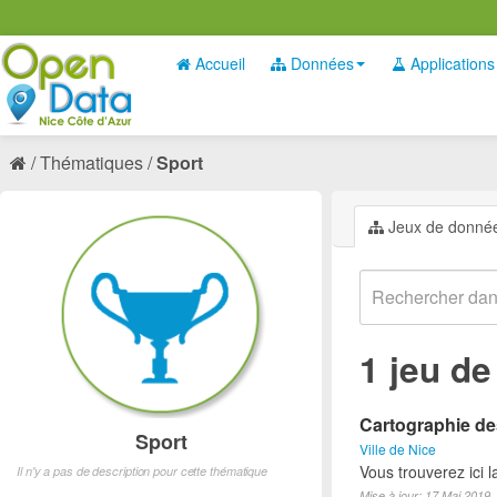
Accueil
Données
Applications
Thématiques
Sport
Jeux de donné
1 jeu d
Cartographie des
Sport
Ville de Nice
Vous trouverez ici l
Il n'y a pas de description pour cette thématique
Mise à jour: 17 Mai 2019