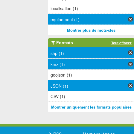
localisation (1)
equipement (1)
Montrer plus de mots-clés
Formats
Tout effacer
shp (1)
kmz (1)
geojson (1)
JSON (1)
CSV (1)
Montrer uniquement les formats populaires