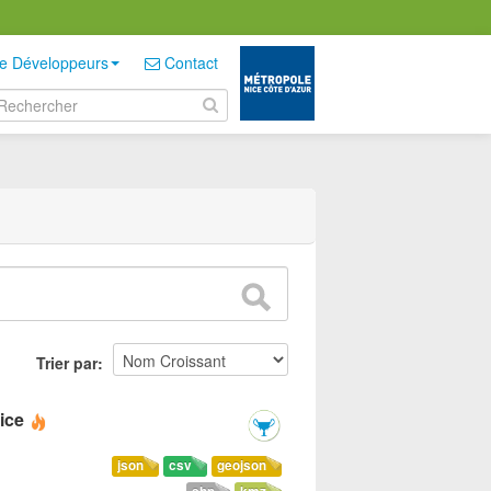
e Développeurs
Contact
Trier par
ice
json
csv
geojson